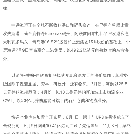
律。
中远海运正在全球不断收购港口和码头资产，在已拥有希腊比雷
埃夫斯港、荷兰鹿特丹Euromax码头、阿联酋阿布扎比哈里发港和意
大利瓦多码头、青岛港16.82%股份和上港集团15%股份的基础上，中
远海运7月9日宣布联合上港集团，以492.3亿港元的价格收购东方海
外。
以融资-并购-再融资扩张模式实现高速发展的海航集团，其业务
版图除了覆盖旅游、资本、科技外，还有物流。2月份，海航以26.5
亿元并购海越股份；4月份，以10亿美元并购新加坡上市物流企业
CWT、以53亿元并购嘉能可旗下的石油仓储和物流业务。
快递企业也在加紧全球布局，6月1日，顺丰与UPS在香港成立了
合资公司，5月9日圆通10.41亿港元并购了先达国际，11月3日，菜鸟
智能仓库落地吉隆坡，跨境电商对跨境快递物流服务的需要引发了新