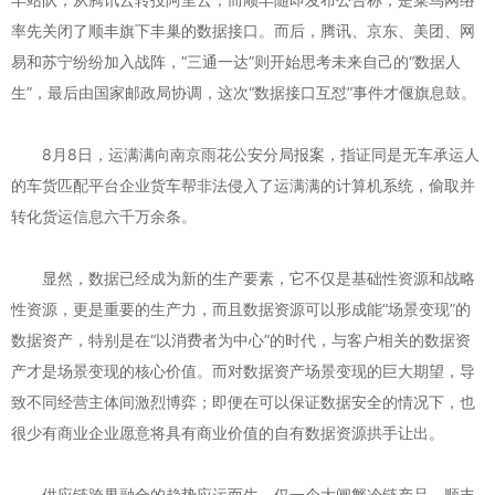
率先关闭了顺丰旗下丰巢的数据接口。而后，腾讯、京东、美团、网
易和苏宁纷纷加入战阵，“三通一达”则开始思考未来自己的“数据人
生”，最后由国家邮政局协调，这次“数据接口互怼”事件才偃旗息鼓。
8月8日，运满满向南京雨花公安分局报案，指证同是无车承运人
的车货匹配平台企业货车帮非法侵入了运满满的计算机系统，偷取并
转化货运信息六千万余条。
显然，数据已经成为新的生产要素，它不仅是基础性资源和战略
性资源，更是重要的生产力，而且数据资源可以形成能“场景变现”的
数据资产，特别是在“以消费者为中心”的时代，与客户相关的数据资
产才是场景变现的核心价值。而对数据资产场景变现的巨大期望，导
致不同经营主体间激烈博弈；即便在可以保证数据安全的情况下，也
很少有商业企业愿意将具有商业价值的自有数据资源拱手让出。
供应链跨界融合的趋势应运而生，仅一个大闸蟹冷链产品，顺丰