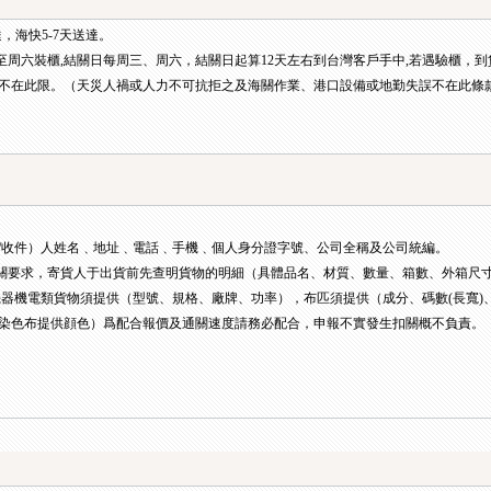
達，海快5-7天送達。
至周六裝櫃,結關日每周三、周六，結關日起算12天左右到台灣客戶手中,若遇驗櫃，
不在此限。（天災人禍或人力不可抗拒之及海關作業、港口設備或地勤失誤不在此條
/收件）人姓名﹑地址﹑電話﹑手機﹑個人身分證字號、公司全稱及公司統編。
關要求，寄貨人于出貨前先查明貨物的明細（具體品名、材質、數量、箱數、外箱尺
機器機電類貨物須提供（型號、規格、廠牌、功率），布匹須提供（成分、碼數(長寬)
染色布提供顔色）爲配合報價及通關速度請務必配合，申報不實發生扣關概不負責。