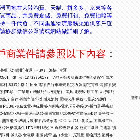
灣同袍在大陸淘寶、天貓、拼多多、京東等各
買商品，并免費倉儲、免費打包、
免費拍照等
持一件代發，不同集運物流服務渠道供客戶選
請移步微信公眾號或網站做詳細
了解。
戶商業件請參照以下內容
：
灣) 散貨整櫃 双清到門海運（包稅） 海快 空運
0501 张小姐 13728356173 A類分類多請來電咨詢五金配件-鐵芯-
-塑料-塑膠粒-膠圈-插座-電線-自行車車架-壓克力牌-靜電電線-電腦線-變
-膠膜B類 （工業用）機械配件-機電配件-茶具-電纜線-原子筆-自行車配
請來
散熱片-自行車輪胎-複印機-感光滾筒-壓鑄模具-碳粉（需成分證明）C
空白PCB板-低價家電-傳統機械-切割機-電動玩具-陶瓷片-播放器-手機背
器-整壓器-馬達-電源供應器-電感電壓測試機-監控攝像頭D類 高科技産
無線網卡-玻璃片帶排線-高價家電-IC-CPU-晶片-化妝品-遊戲機主板-
-線路板帶插件-LED照明-碳粉匣-遊戲機-路由器-發光二級體-充電器-讀
-調味料-滅火器-食電容-電感-織帶-品（少量）-尼龍繩-寵物用品-塑料布