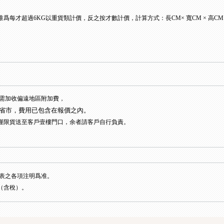
爲每才超過6KG以重貨類計價，反之按才數計價，計算方式：長CM× 寬CM × 高CM / 2
。
需加收偏遠地區附加費，
省市，費用已包含在報價之內。
僅限貨送至客戶壹樓門口，余者請客戶自行負責。
表之各項注明爲准。
（含稅）。