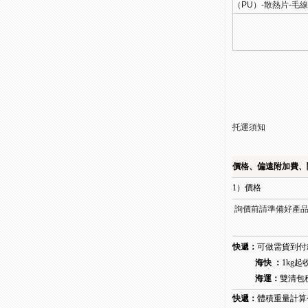
（PU）-散熱片-毛
托運須知
價格、偏遠附加費、
1）價格
詢價前請準備好產品
快遞：
可做需貨到付
海快 ：
1kg起
海運：
雙清包
快遞：
體積重量計算公