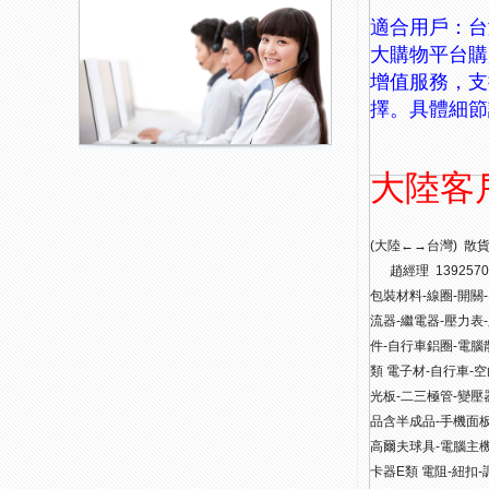
適合用戶：台
大購物平台購
增值服務，支
擇。具體細節
大陸客
(大陸←→台
趙經理 1392570
包裝材料-線圈-開關
流器-繼電器-壓力表
件-自行車鋁圈-電腦
類 電子材-自行車-
光板-二三極管-變壓
品含半成品-手機面板-
高爾夫球具-電腦主機
卡器E類 電阻-紐扣