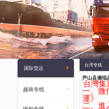
台湾专线
国际货运
芦山县澜琨
台灣集
越南专线
一、微
運》
二、進入網
缅甸专线