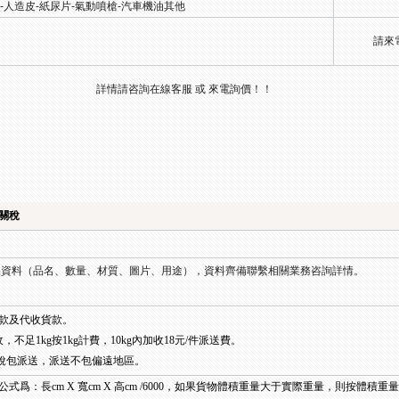
線-人造皮-紙尿片-氣動噴槍-汽車機油其他
請來
詳情請咨詢在線客服 或 來電詢價！！
關稅
資料（品名、數量、材質、圖片、用途），資料齊備聯繫相關業務咨詢詳情。
款及代收貨款。
收，不足1kg按1kg計費，10kg內加收18元/件派送費。
稅包派送，派送不包偏遠地區。
式爲：長cm X 寬cm X 高cm /6000，如果貨物體積重量大于實際重量，則按體積