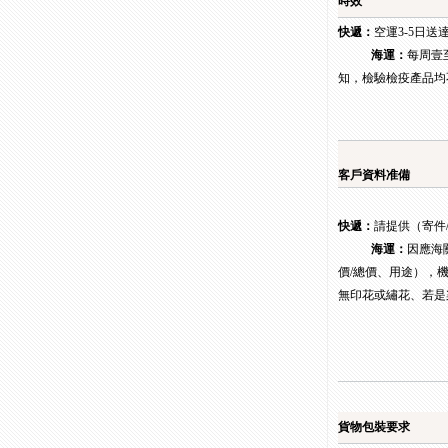
時效
快遞：
空運3-5日送
海運：
每周壹
知，檢驗檢疫產品均
客戶資料准備
快遞：
請提供（寄件
海運：
因應海
價/總價、用途），
無印花或繡花、若是
貨物包裝要求