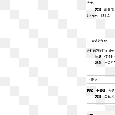
大者
。
海運：
計算標准
1立方米 = 35.315才
2）偏遠附加費
去往偏遠地區的貨物
依不同
快遞：
海運：
本公司
3）關稅
快遞：
不包稅
，
報價
海運：
全包價