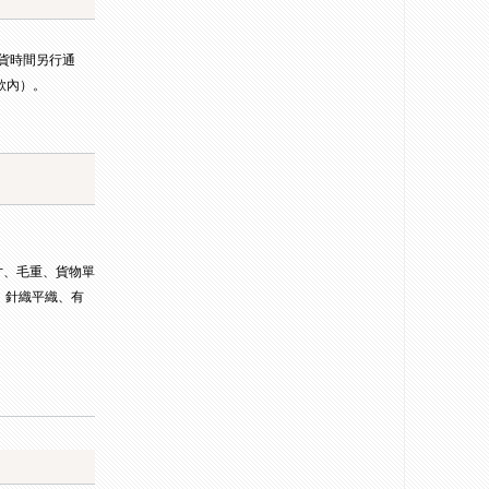
到貨時間另行通
款內）。
寸、毛重、貨物單
、針織平織、有