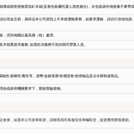
損壞或精密貨物需加釘木箱(妥善包裝屬托運人當然責任)，在包裝袋外側盡量不要帶
須以現金交易，易碎品本公司原則上不承接運輸業務，如要求運輸，請自行加強包裝
裝，否則海關以最高價（稅）處理。
及木箱熏蒸等服務, 如需此項服務可咨詢我司營業人員。
/腐蝕性/易燃性/毒性等，貨幣/金銀珠寶/有價證卷/色情物品及法令限制違禁品。
理由或政府機關要求下，開箱查驗貨物。
定倉庫，如需本公司派車取貨，請聯系我司客服安排車輛取货，提貨費用實報實銷。