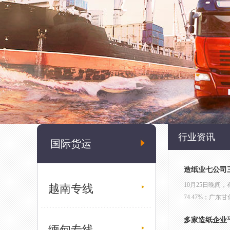
行业资讯
国际货运
造纸业七公司三
10月25日晚间
越南专线
74.47%；广东
多家造纸企业
缅甸专线