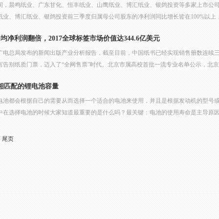
晚间，晨鸣纸业、广东甘化、恒丰纸业、山鹰纸业、博汇纸业、银鸽投资等多家上市公司披
业、博汇纸业、银鸽投资前三季度归属母公司股东的净利润同比增长皆在100%以上，分
均净利润翻倍，2017全球标签市场价值达344.6亿美元
广电总局发布的新闻出版产业分析报告，截至目前，中国纸书已经实现销售册数连续三年
宫告别纸质门票，迈入了“全网售票”时代。北京市属高校首批一流专业名单公示，北京印
相匹配的锂电池容量
电池都会根据自己的需要从而选择一个适合的电池来使用，并且是根据发动机的型号
中在选择电池的时候大家知道最重要的是什么吗？最关键：电池的使用寿命是主导原因，
页
尾页