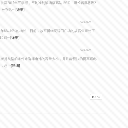
露2017年三季报，平均净利润增幅高达193%，增长幅度将近2
别达···
[详细]
2024-04-06
8%-10%的增长。日前，故宫博物院端门广场的故宫售票处正
刷···
[详细]
2024-04-06
或者是类型的条件来选择电池的容量大小，并且能很快的提高锂电
总···
[详细]